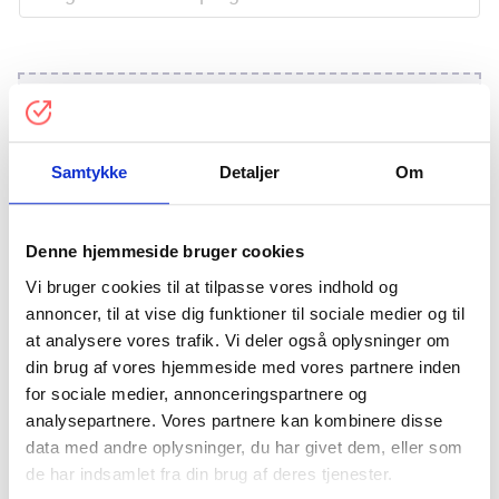
Samtykke
Detaljer
Om
Her kan du uploade dine dokumenter. Klik på feltet for at
Denne hjemmeside bruger cookies
uploade eller træk filen ind. Max 70 MB
Vi bruger cookies til at tilpasse vores indhold og
annoncer, til at vise dig funktioner til sociale medier og til
at analysere vores trafik. Vi deler også oplysninger om
din brug af vores hjemmeside med vores partnere inden
for sociale medier, annonceringspartnere og
analysepartnere. Vores partnere kan kombinere disse
Kontaktoplysninger
data med andre oplysninger, du har givet dem, eller som
de har indsamlet fra din brug af deres tjenester.
Firmanavn/Privatkunde
*