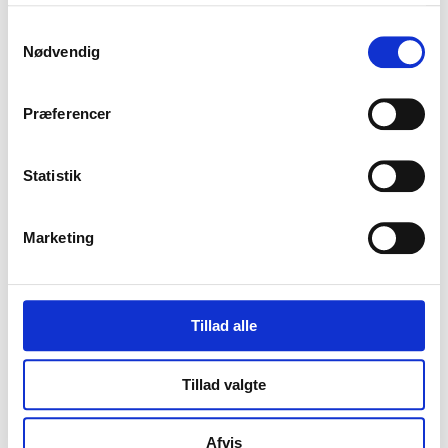
Samtykkevalg
Nødvendig
CVR-nummer
Præferencer
Statistik
For- og efternavn
*
Marketing
Telefonnummer
Tillad alle
Tillad valgte
E-mail
*
Afvis